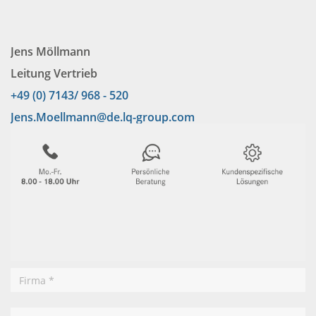
Jens Möllmann
Leitung Vertrieb
+49 (0) 7143/ 968 - 520
Jens.Moellmann@de.lq-group.com
Firma
*
Anfrage
M15
Name
*