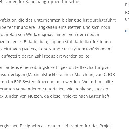
eferanten für Kabelbaugruppen für seine
P
R
u
nfektion, die das Unternehmen bislang selbst durchgeführt
arbeiter für andere Tätigkeiten einzusetzen und sich noch
m
n: den Bau von Werkzeugmaschinen. Von dem neuen
nzelteilen, z. B. Kabelbaugruppen statt Kabelkonfektionen,
sleitungen (Motor-, Geber- und Messsystemkonfektionen)
ufgeteilt, deren Zahl reduziert werden sollte.
n lautete, eine reibungslose IT-gestützte Beschaffung zu
onsunterlagen (Maximalstückliste einer Maschine) von GROB
nten im ERP-System übernommen werden. Weiterhin sollte
eranten verwendeten Materialien, wie Rohkabel, Stecker
ive-Kunden von Nutzen, da diese Projekte nach Lastenheft
rgischen Besigheim als neuen Lieferanten für das Projekt