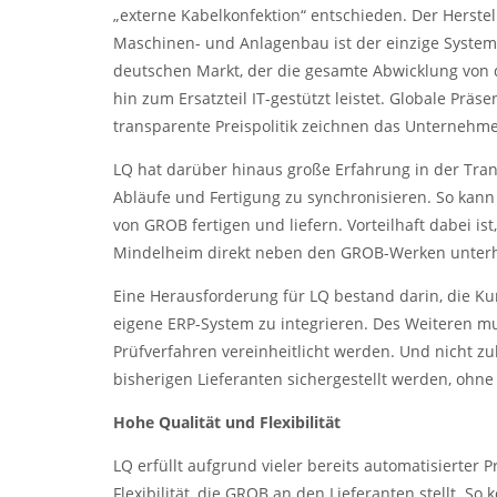
„externe Kabelkonfektion“ entschieden. Der Herste
Maschinen- und Anlagenbau ist der einzige Systeml
deutschen Markt, der die gesamte Abwicklung von 
hin zum Ersatzteil IT-gestützt leistet. Globale Präse
transparente Preispolitik zeichnen das Unternehm
LQ hat darüber hinaus große Erfahrung in der Tran
Abläufe und Fertigung zu synchronisieren. So kann
von GROB fertigen und liefern. Vorteilhaft dabei is
Mindelheim direkt neben den GROB-Werken unterh
Eine Herausforderung für LQ bestand darin, die 
eigene ERP-System zu integrieren. Des Weiteren mus
Prüfverfahren vereinheitlicht werden. Und nicht z
bisherigen Lieferanten sichergestellt werden, ohne
Hohe Qualität und Flexibilität
LQ erfüllt aufgrund vieler bereits automatisierter
Flexibilität, die GROB an den Lieferanten stellt. S