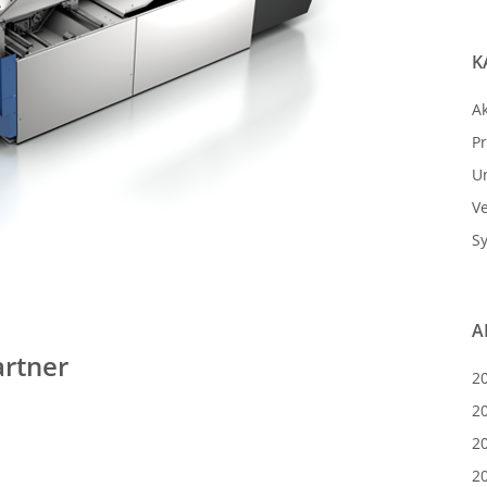
K
Ak
P
U
V
S
A
artner
2
2
2
2