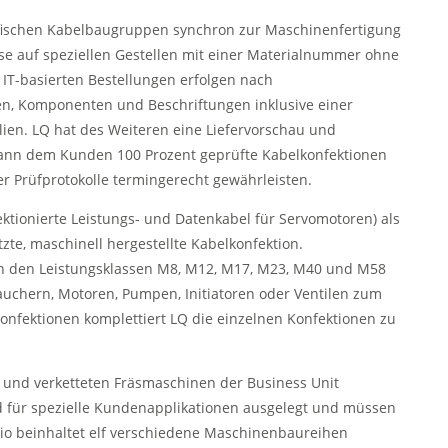
fischen Kabelbaugruppen synchron zur Maschinenfertigung
e auf speziellen Gestellen mit einer Materialnummer ohne
 IT-basierten Bestellungen erfolgen nach
en, Komponenten und Beschriftungen inklusive einer
lien. LQ hat des Weiteren eine Liefervorschau und
kann dem Kunden 100 Prozent geprüfte Kabelkonfektionen
r Prüfprotokolle termingerecht gewährleisten.
ktionierte Leistungs- und Datenkabel für Servomotoren) als
e, maschinell hergestellte Kabelkonfektion.
in den Leistungsklassen M8, M12, M17, M23, M40 und M58
auchern, Motoren, Pumpen, Initiatoren oder Ventilen zum
onfektionen komplettiert LQ die einzelnen Konfektionen zu
 und verketteten Fräsmaschinen der Business Unit
 für spezielle Kundenapplikationen ausgelegt und müssen
olio beinhaltet elf verschiedene Maschinenbaureihen