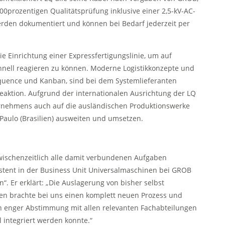
 100prozentigen Qualitätsprüfung inklusive einer 2,5-kV-AC-
erden dokumentiert und können bei Bedarf jederzeit per
ie Einrichtung einer Expressfertigungslinie, um auf
nell reagieren zu können. Moderne Logistikkonzepte und
equence und Kanban, sind bei dem Systemlieferanten
Reaktion. Aufgrund der internationalen Ausrichtung der LQ
ernehmens auch auf die ausländischen Produktionswerke
 Paulo (Brasilien) ausweiten und umsetzen.
zwischenzeitlich alle damit verbundenen Aufgaben
stent in der Business Unit Universalmaschinen bei GROB
n“. Er erklärt: „Die Auslagerung von bisher selbst
ten brachte bei uns einen komplett neuen Prozess und
n enger Abstimmung mit allen relevanten Fachabteilungen
 integriert werden konnte.“