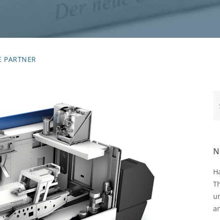
E PARTNER
Te
N
H
T
u
a