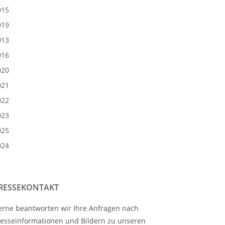
015
019
013
016
020
021
022
023
025
024
RESSEKONTAKT
erne beantworten wir Ihre Anfragen nach
resseinformationen und Bildern zu unseren