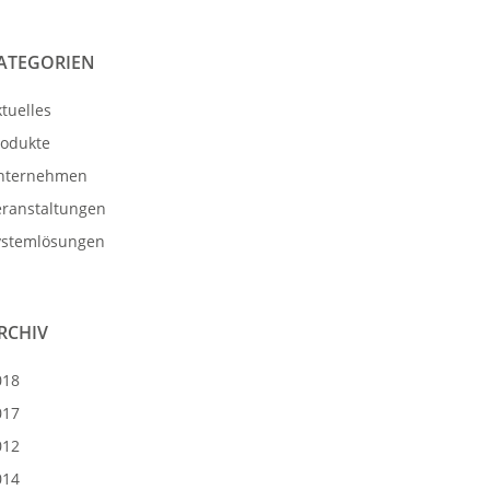
ATEGORIEN
tuelles
rodukte
nternehmen
eranstaltungen
ystemlösungen
RCHIV
018
017
012
014