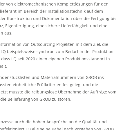
ller von elektromechanischen Komplettlösungen für den
ieferant im Bereich der Installationstechnik auf dem
der Konstruktion und Dokumentation über die Fertigung bis
nz, Eigenfertigung, eine sichere Lieferfähigkeit und eine
en aus.
sformation von Outsourcing-Projekten mit dem Ziel, die
 LQ beispielsweise synchron zum Bedarf in der Produktion
t, dass LQ seit 2020 einen eigenen Produktionsstandort in
ält.
Kundenstücklisten und Materialnummern von GROB ins
sten einheitliche Prüfkriterien festgelegt und die
uletzt musste die reibungslose Übernahme der Aufträge vom
 die Belieferung von GROB zu stören.
 Prozesse auch die hohen Ansprüche an die Qualität und
o konfektioniert LQ alle seine Kabel nach Vorgaben von GROB,