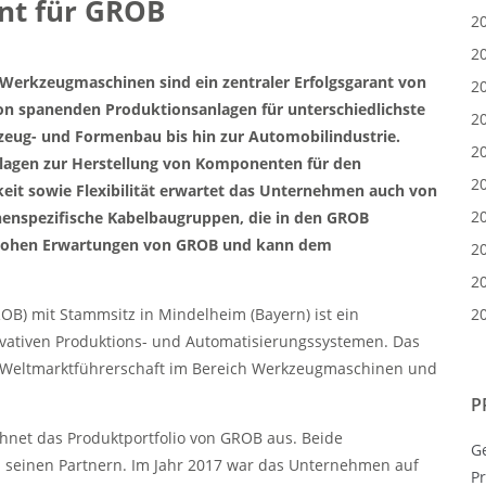
ant für GROB
2
2
 Werkzeugmaschinen sind ein zentraler Erfolgsgarant von
2
on spanenden Produktionsanlagen für unterschiedlichste
2
zeug- und Formenbau bis hin zur Automobilindustrie.
2
Anlagen zur Herstellung von Komponenten für den
2
gkeit sowie Flexibilität erwartet das Unternehmen auch von
2
nenspezifische Kabelbaugruppen, die in den GROB
e hohen Erwartungen von GROB und kann dem
2
2
) mit Stammsitz in Mindelheim (Bayern) ist ein
2
ovativen Produktions- und Automatisierungssystemen. Das
 Weltmarktführerschaft im Bereich Werkzeugmaschinen und
P
chnet das Produktportfolio von GROB aus. Beide
G
 seinen Partnern. Im Jahr 2017 war das Unternehmen auf
P