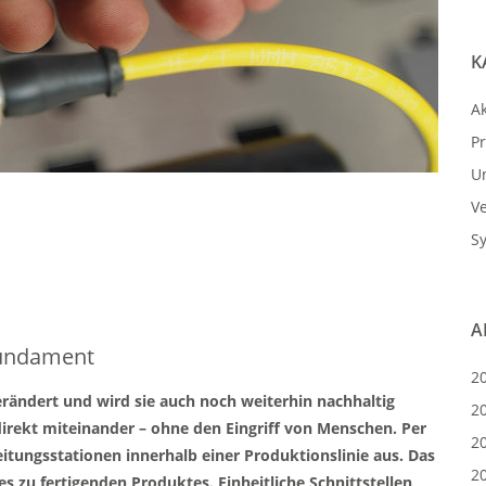
K
Ak
P
U
V
S
A
 Fundament
2
erändert und wird sie auch noch weiterhin nachhaltig
2
rekt miteinander – ohne den Eingriff von Menschen. Per
2
itungsstationen innerhalb einer Produktionslinie aus. Das
2
s zu fertigenden Produktes. Einheitliche Schnittstellen