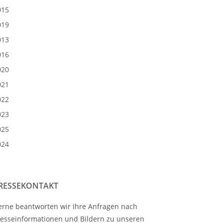
015
019
013
016
020
021
022
023
025
024
RESSEKONTAKT
erne beantworten wir Ihre Anfragen nach
resseinformationen und Bildern zu unseren