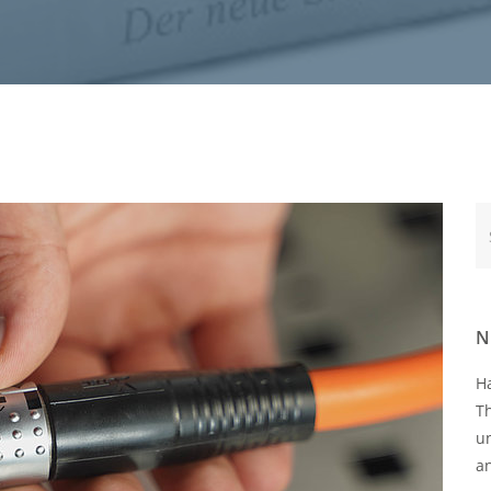
Te
N
H
T
u
a