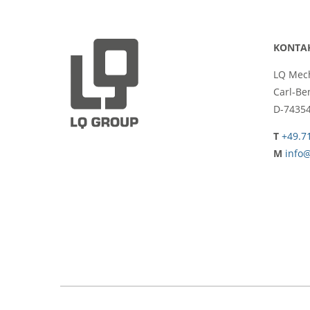
KONTA
LQ Mec
Carl-Be
D-74354
T
+49.7
M
info