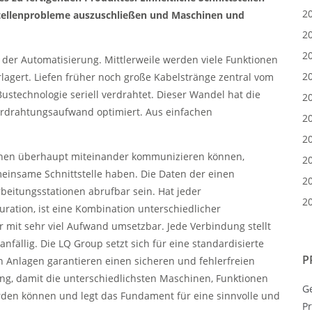
2
tellenprobleme auszuschließen und Maschinen und
2
2
 der Automatisierung. Mittlerweile werden viele Funktionen
2
rlagert. Liefen früher noch große Kabelstränge zentral vom
Bustechnologie seriell verdrahtet. Dieser Wandel hat die
2
erdrahtungsaufwand optimiert. Aus einfachen
2
.
2
onen überhaupt miteinander kommunizieren können,
2
einsame Schnittstelle haben. Die Daten der einen
2
eitungsstationen abrufbar sein. Hat jeder
2
uration, ist eine Kombination unterschiedlicher
r mit sehr viel Aufwand umsetzbar. Jede Verbindung stellt
fällig. Die LQ Group setzt sich für eine standardisierte
P
n Anlagen garantieren einen sicheren und fehlerfreien
ng, damit die unterschiedlichsten Maschinen, Funktionen
G
den können und legt das Fundament für eine sinnvolle und
P