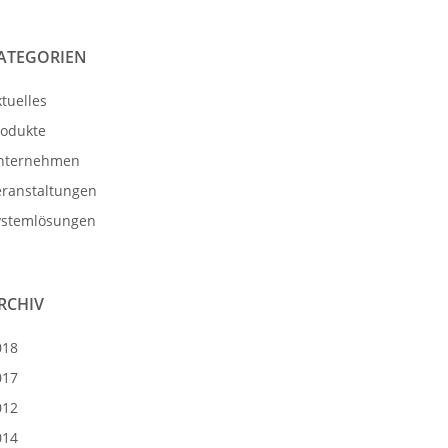
ATEGORIEN
tuelles
rodukte
nternehmen
eranstaltungen
ystemlösungen
RCHIV
018
017
012
014